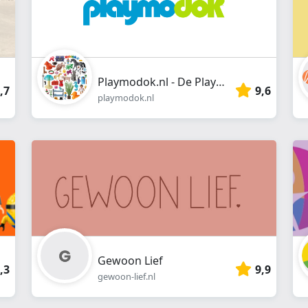
Playmodok.nl - De Playmobil Dokter
,7
9,6
playmodok.nl
Gewoon Lief
,3
9,9
gewoon-lief.nl