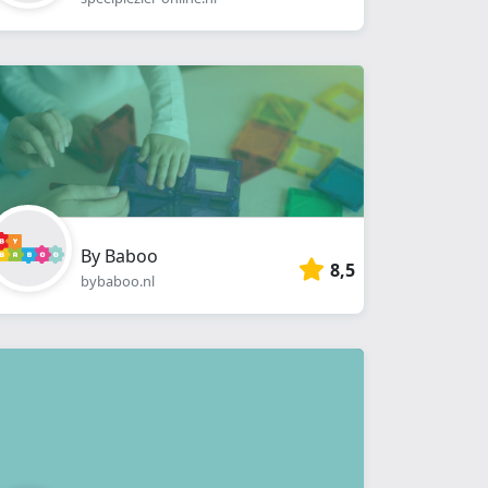
By Baboo
8,5
bybaboo.nl