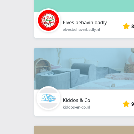
Elves behavin badly
8
elvesbehavinbadly.nl
Kiddos & Co
9
kiddos-en-co.nl