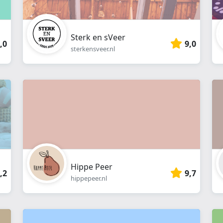
Sterk en sVeer
,0
9,0
sterkensveer.nl
Hippe Peer
,2
9,7
hippepeer.nl