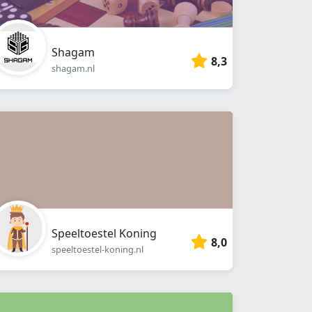
Shagam
8,3
shagam.nl
Speeltoestel Koning
8,0
speeltoestel-koning.nl