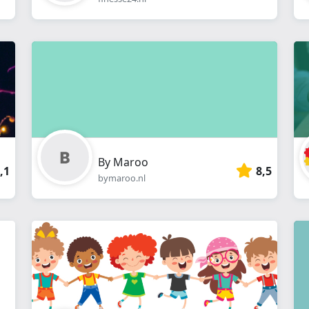
By Maroo
,1
8,5
bymaroo.nl