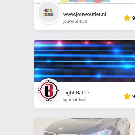
www.jouwoutlet.nl
9
jouwoutlet.nl
Light Battle
9
lightbattle.nl