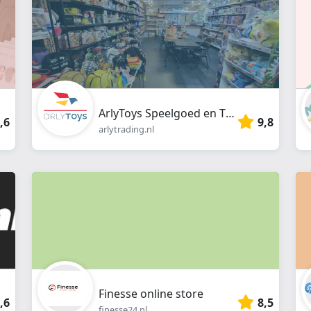
ArlyToys Speelgoed en TCG
,6
9,8
arlytrading.nl
Finesse online store
,6
8,5
finesse24.nl