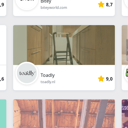
Bitey
,9
8,7
biteyworld.com
Toadly
,6
9,0
toadly.nl