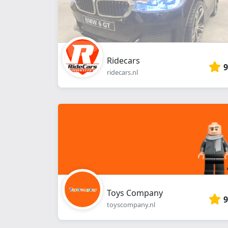
Ridecars
9
ridecars.nl
Toys Company
9
toyscompany.nl