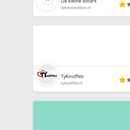
De kleine olifant
9
dekleineolifant.nl
TyKnuffels
9
tyknuffels.nl