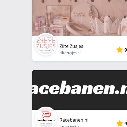
Zilte Zusjes
9
ziltezusjes.nl
Racebanen.nl
9
racebanen.nl