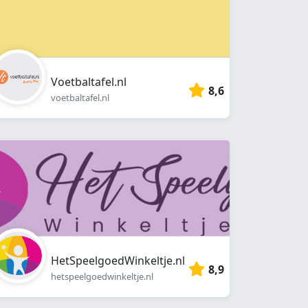
Voetbaltafel.nl
8,6
voetbaltafel.nl
HetSpeelgoedWinkeltje.nl
8,9
hetspeelgoedwinkeltje.nl