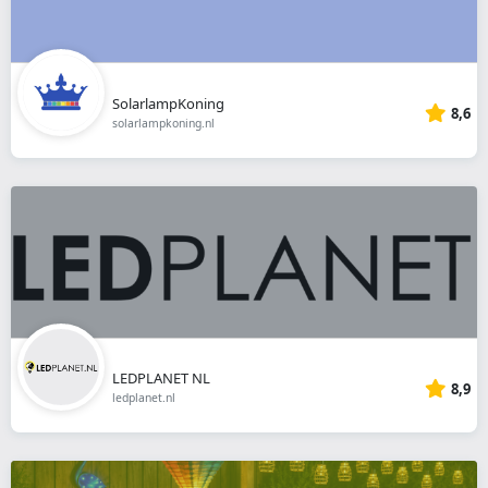
SolarlampKoning
8,6
solarlampkoning.nl
LEDPLANET NL
8,9
ledplanet.nl