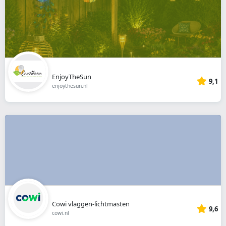
EnjoyTheSun
9,1
enjoythesun.nl
Cowi vlaggen-lichtmasten
9,6
cowi.nl