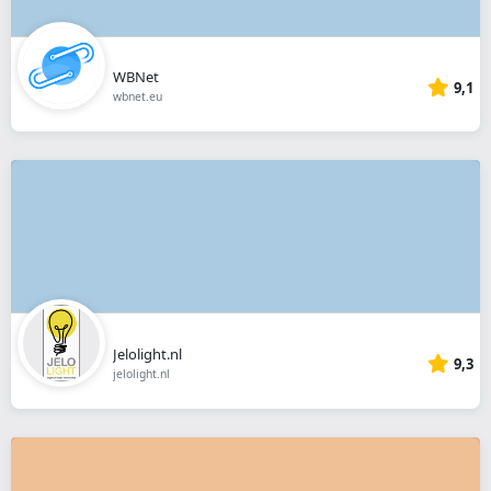
WBNet
9,1
wbnet.eu
Jelolight.nl
9,3
jelolight.nl