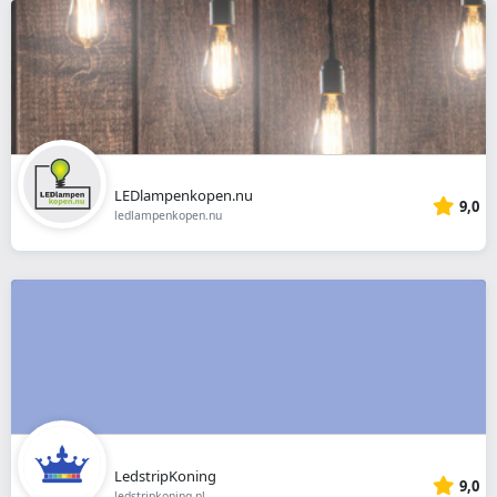
LEDlampenkopen.nu
9,0
ledlampenkopen.nu
LedstripKoning
9,0
ledstripkoning.nl