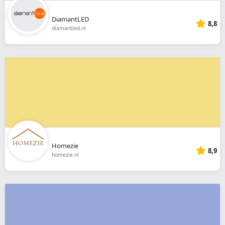
DiamantLED
8,8
diamantled.nl
Homezie
8,9
homezie.nl