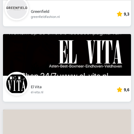
Greenfield
9,3
greenfieldfashion.nl
El Vita
9,6
el-vita.nl