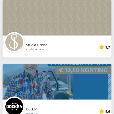
Studio Lienne
9,7
studiolienne.nl
Dock54
9,6
dock54.nl