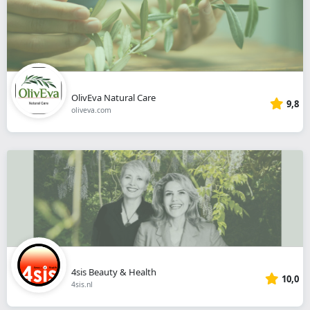
OlivEva Natural Care
9,8
oliveva.com
4sis Beauty & Health
10,0
4sis.nl