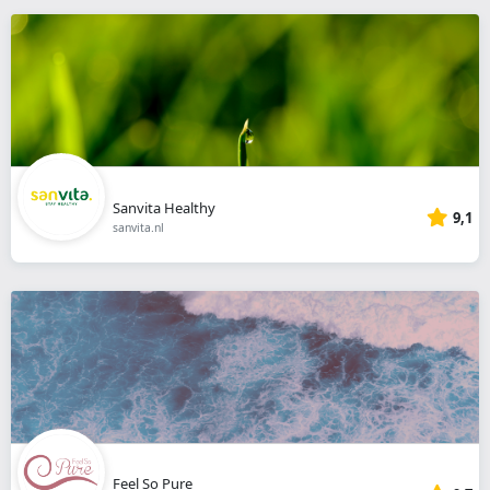
Sanvita Healthy
9,1
sanvita.nl
Feel So Pure