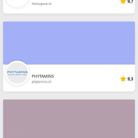
9,7
feelsopure.nl
PHYTAMINS
9,3
phytamins.nl