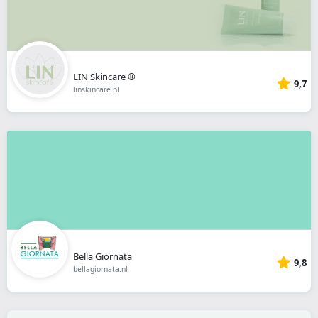
LIN Skincare ®
9,7
linskincare.nl
Bella Giornata
9,8
bellagiornata.nl