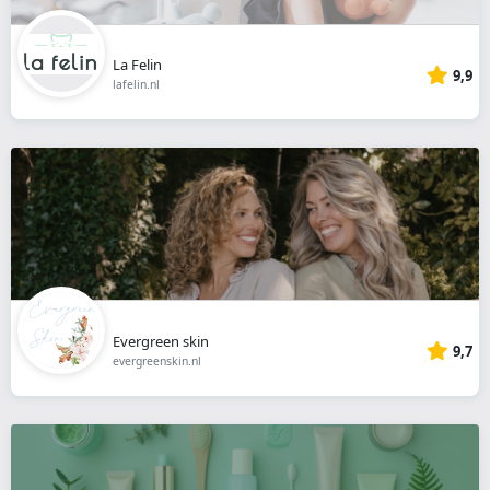
La Felin
9,9
lafelin.nl
Evergreen skin
9,7
evergreenskin.nl