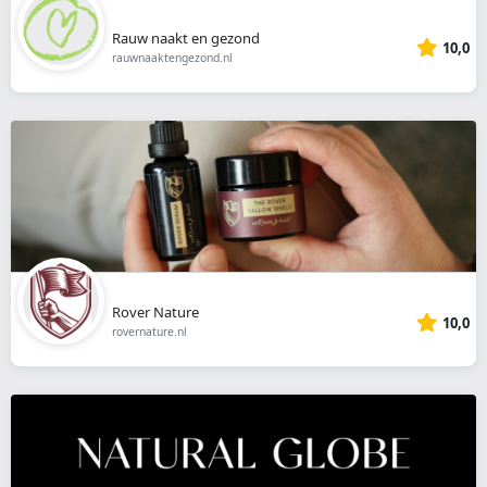
Rauw naakt en gezond
10,0
rauwnaaktengezond.nl
Rover Nature
10,0
rovernature.nl