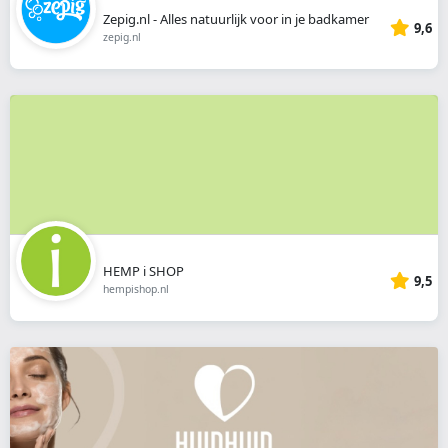
Zepig.nl - Alles natuurlijk voor in je badkamer
9,6
zepig.nl
HEMP i SHOP
9,5
hempishop.nl