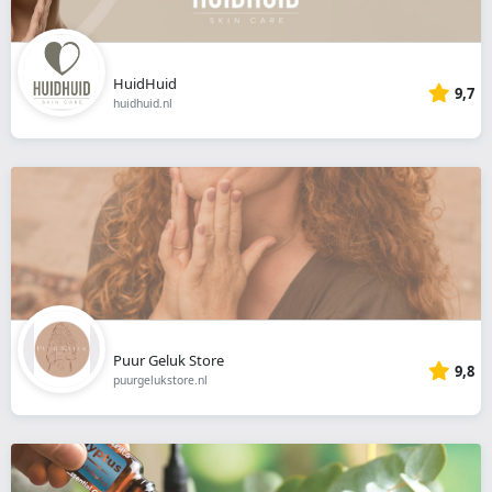
HuidHuid
9,7
huidhuid.nl
Puur Geluk Store
9,8
puurgelukstore.nl