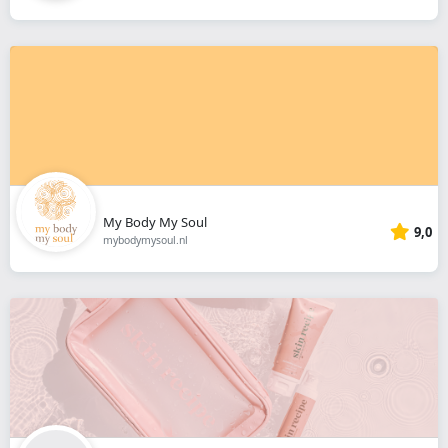
My Body My Soul
9,0
mybodymysoul.nl