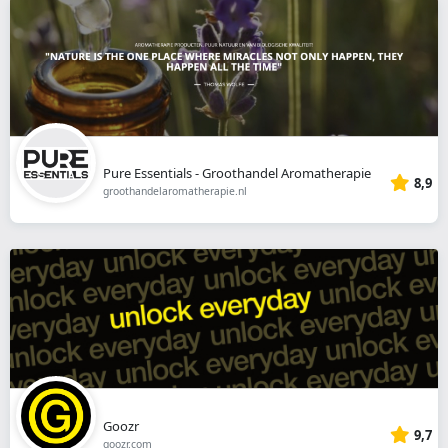
Pure Essentials - Groothandel Aromatherapie
8,9
groothandelaromatherapie.nl
Goozr
9,7
goozr.com