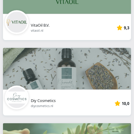
VitaOil B.V.
9,3
vitaoil.nl
Diy Cosmetics
10,0
diycosmetics.nl