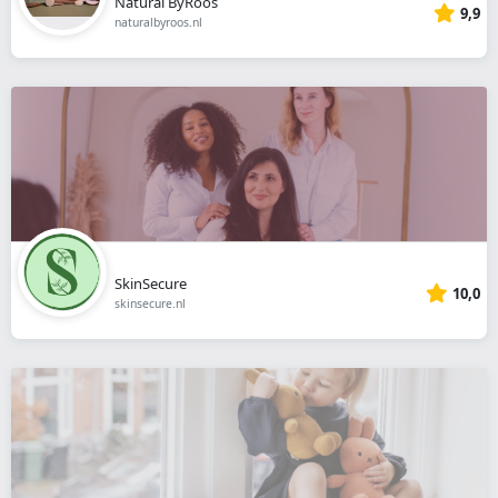
Natural ByRoos
9,9
naturalbyroos.nl
SkinSecure
10,0
skinsecure.nl