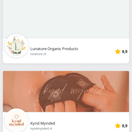
Lunature Organic Products
9,9
lunature.nl
Kynd Mynded
9,9
kyndmynded.nl