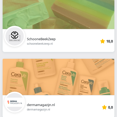
SchooneBeekZeep
10,0
schoonebeekzeep.nl
dermamagazijn.nl
0,0
dermamagazijn.nl