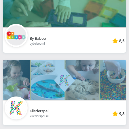
By Baboo
8,5
bybaboo.nl
Kliederspel
9,8
kliederspel.nl