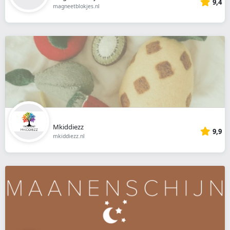
9,4
magneetblokjes.nl
Mkiddiezz
9,9
mkiddiezz.nl