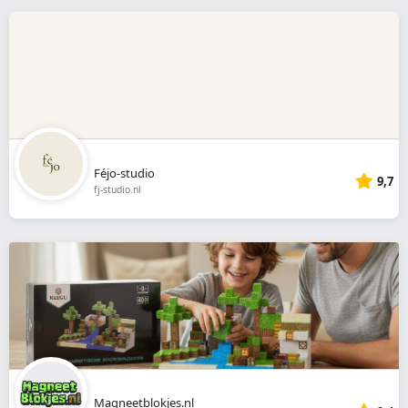
Féjo-studio
9,7
fj-studio.nl
Magneetblokjes.nl