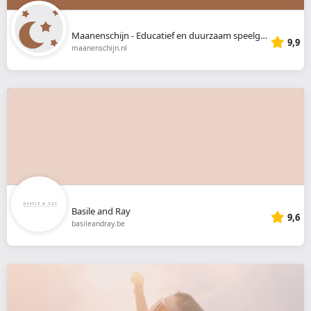
Maanenschijn - Educatief en duurzaam speelgoed
9,9
maanenschijn.nl
Basile and Ray
9,6
basileandray.be