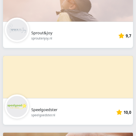
Sprout&Joy
9,7
sproutenjoy.nl
Speelgoedster
10,0
speelgoedster.nl