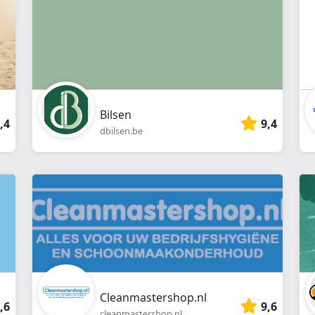
Bilsen
,4
9,4
dbilsen.be
Cleanmastershop.nl
,6
9,6
cleanmastershop.nl