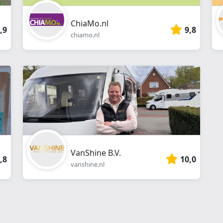
ChiaMo.nl
,9
9,8
chiamo.nl
VanShine B.V.
,8
10,0
vanshine.nl