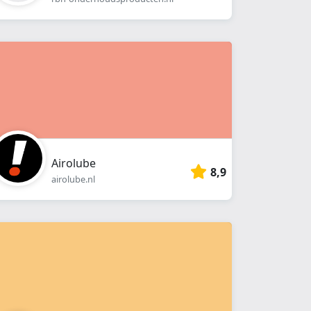
Airolube
8,9
airolube.nl