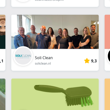
Soli Clean
,1
9,3
soliclean.nl