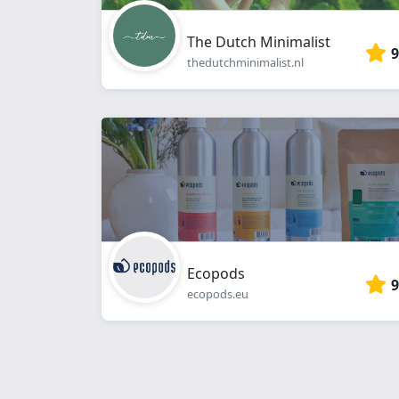
The Dutch Minimalist
9
thedutchminimalist.nl
Ecopods
9
ecopods.eu