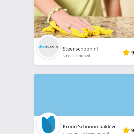
Steenschoon.nl
9
steenschoon.nl
Kroon Schoonmaakleverancier
9
schoonmaakleverancier.nl