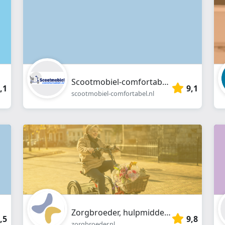
Scootmobiel-comfortabel.nl
,1
9,1
scootmobiel-comfortabel.nl
Zorgbroeder, hulpmiddelen voor buitenmobiliteit
,5
9,8
zorgbroeder.nl