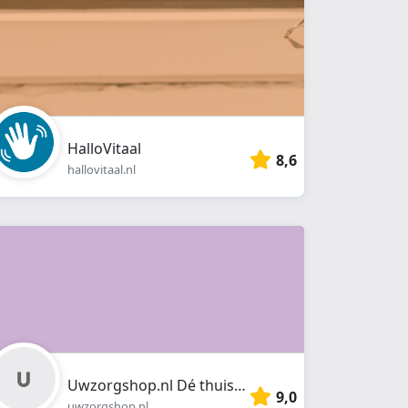
HalloVitaal
8,6
hallovitaal.nl
Uwzorgshop.nl Dé thuiszorgwinkel van Nederland
9,0
uwzorgshop.nl