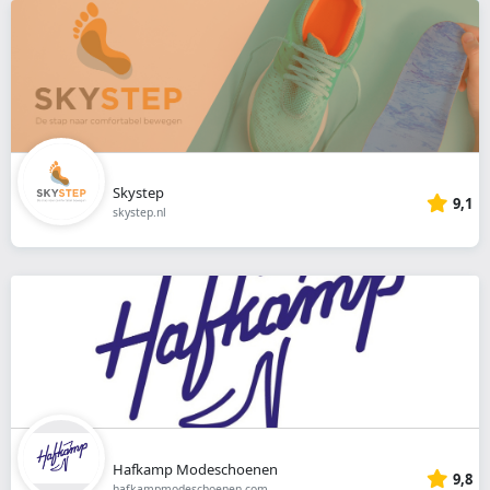
Skystep
9,1
skystep.nl
Hafkamp Modeschoenen
9,8
hafkampmodeschoenen.com