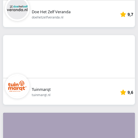
Doe Het Zelf Veranda
9,7
doehetzelfveranda.nl
Tuinmarqt
9,6
tuinmarqt.nl