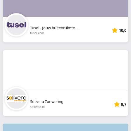
Tusol - Jouw buitenruimte...
10,0
tusol.com
Solivera Zonwering
9,7
solivera.nl