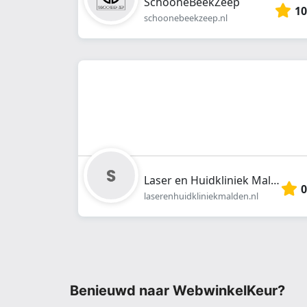
SchooneBeekZeep
10
schoonebeekzeep.nl
Laser en Huidkliniek Malden
0
laserenhuidkliniekmalden.nl
Benieuwd naar WebwinkelKeur?