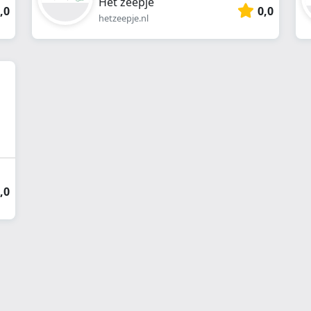
Het zeepje
,0
0,0
hetzeepje.nl
,0