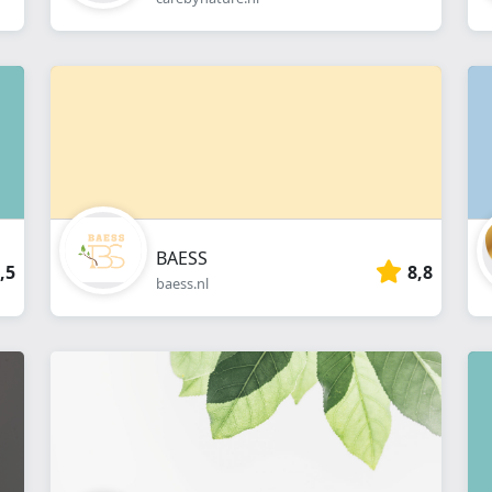
BAESS
,5
8,8
baess.nl