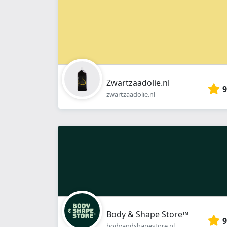
Zwartzaadolie.nl
9
zwartzaadolie.nl
Body & Shape Store™
9
bodyandshapestore.nl