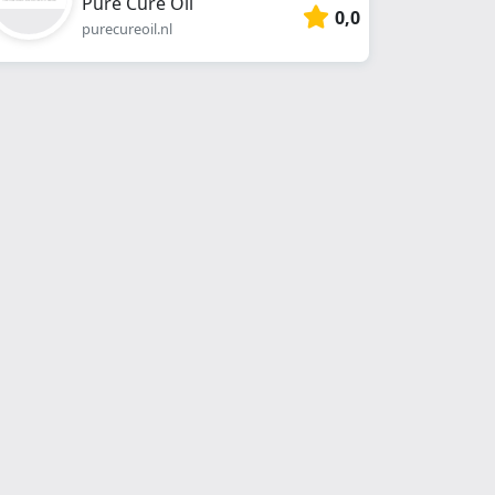
Pure Cure Oil
0,0
purecureoil.nl