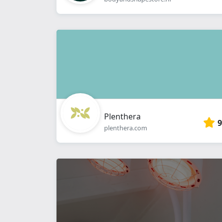
Plenthera
9
plenthera.com