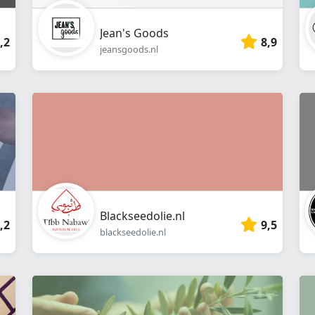
Jean's Goods
,2
8,9
jeansgoods.nl
Blackseedolie.nl
,2
9,5
blackseedolie.nl