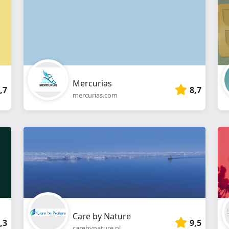
Mercurias
,7
8,7
mercurias.com
Care by Nature
,3
9,5
carebynature.nl