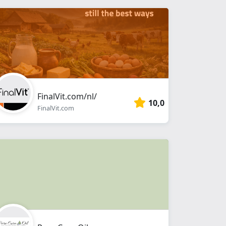
FinalVit.com/nl/
10,0
FinalVit.com