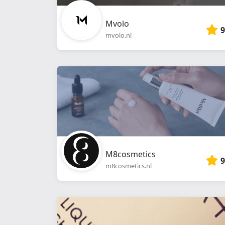
Mvolo
9
mvolo.nl
M8cosmetics
9
m8cosmetics.nl