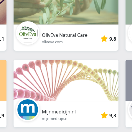
OlivEva Natural Care
,1
9,8
oliveva.com
Mijnmedicijn.nl
,9
9,3
mijnmedicijn.nl