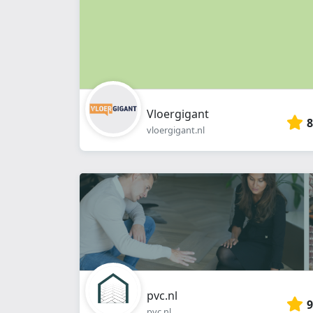
Vloergigant
8
vloergigant.nl
pvc.nl
9
pvc.nl