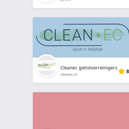
Cleanec gietvloerreinigers
8
cleanec.nl