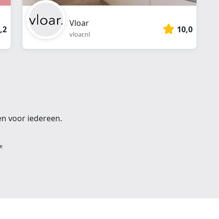
Vloar
,2
10,0
vloar.nl
en voor iedereen.
e