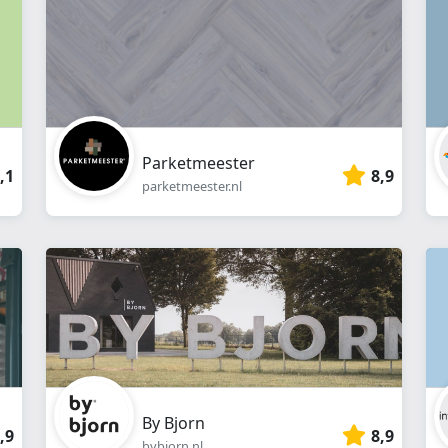
Parketmeester
,1
8,9
parketmeester.nl
By Bjorn
,9
8,9
bybjorn.nl