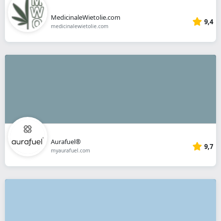
MedicinaleWietolie.com
9,4
medicinalewietolie.com
Aurafuel®
9,7
myaurafuel.com