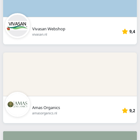
Vivasan Webshop
9,4
vivasan.nl
Amas Organics
9,2
amasorganics.nl