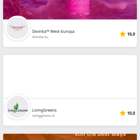
Divinita™ West-Europa
10,0
divinita.eu
LivingGreens
10,0
livinggreens.nl