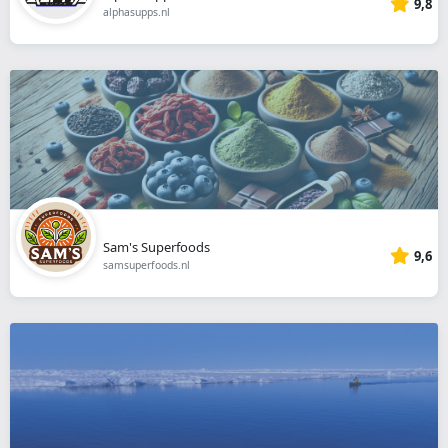
9,8
alphasupps.nl
Sam's Superfoods
9,6
samsuperfoods.nl