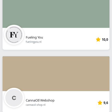
Fueling You
10,0
fuelingyou.nl
CannaOIl Webshop
9,6
cannaoil-shop.nl