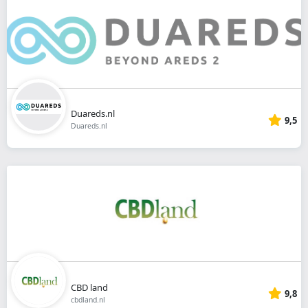
Duareds.nl
9,5
Duareds.nl
CBD land
9,8
cbdland.nl