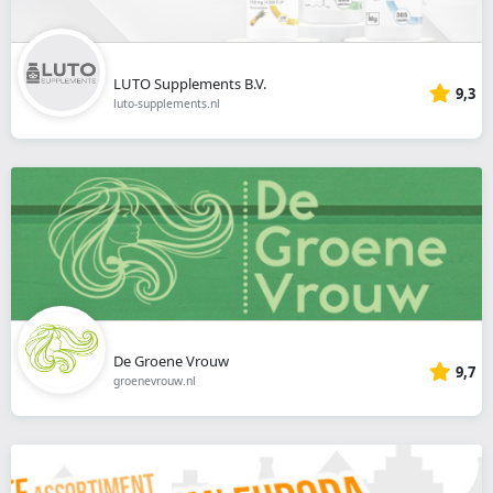
LUTO Supplements B.V.
9,3
luto-supplements.nl
De Groene Vrouw
9,7
groenevrouw.nl