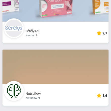
Sérélys.nl
9,7
serelys.nl
Nutraflow
8,6
nutraflow.nl