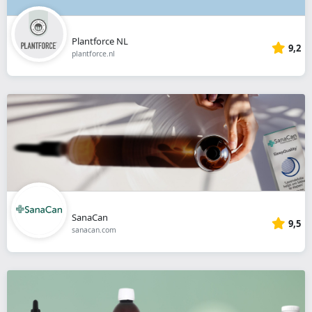
Plantforce NL
9,2
plantforce.nl
SanaCan
9,5
sanacan.com