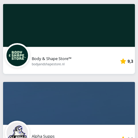
Body & Shape Store™
9,3
bodyandshapestore.nl
Alpha Supps