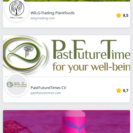
WILG-Trading Plantfoods
9,5
wilg-trading.com
PastFutureTimes CV
9,7
pastfuturetimes.com