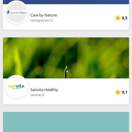
Care by Nature
9,5
carebynature.nl
Sanvita Healthy
9,1
sanvita.nl