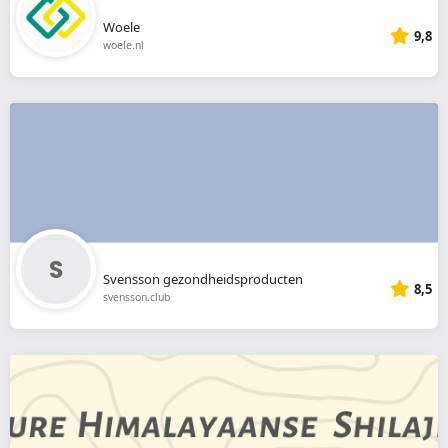
Woele
9,8
woele.nl
Svensson gezondheidsproducten
8,5
svensson.club