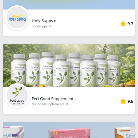
Holy-Supps.nl
9,7
holy-supps.nl
Feel Good Supplements
9,6
feelgoodsupplements.nl