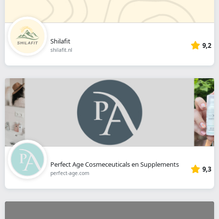
Shilafit
9,2
shilafit.nl
Perfect Age Cosmeceuticals en Supplements
9,3
perfect-age.com