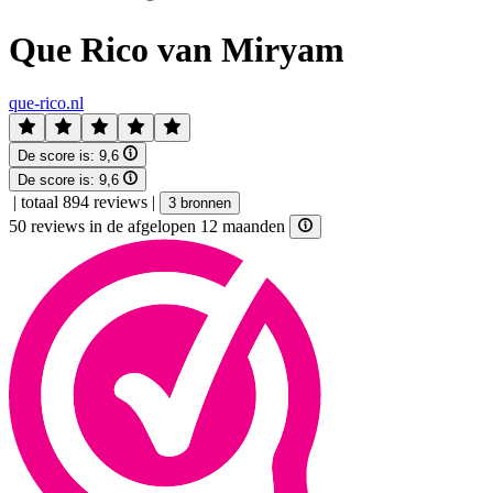
Que Rico van Miryam
que-rico.nl
De score is:
9,6
De score is:
9,6
|
totaal 894 reviews
|
3 bronnen
50 reviews in de afgelopen 12 maanden