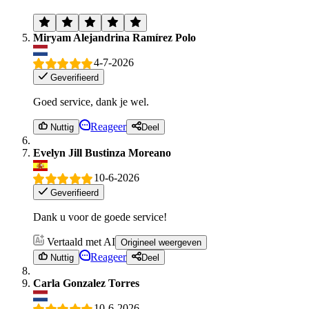
Miryam Alejandrina Ramírez Polo
4-7-2026
Geverifieerd
Goed service, dank je wel.
Reageer
Nuttig
Deel
Evelyn Jill Bustinza Moreano
10-6-2026
Geverifieerd
Dank u voor de goede service!
Vertaald met AI
Origineel weergeven
Reageer
Nuttig
Deel
Carla Gonzalez Torres
10-6-2026