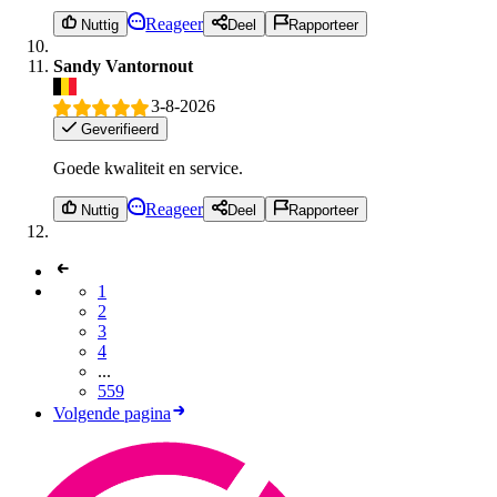
Reageer
Nuttig
Deel
Rapporteer
Sandy Vantornout
3-8-2026
Geverifieerd
Goede kwaliteit en service.
Reageer
Nuttig
Deel
Rapporteer
1
2
3
4
...
559
Volgende pagina