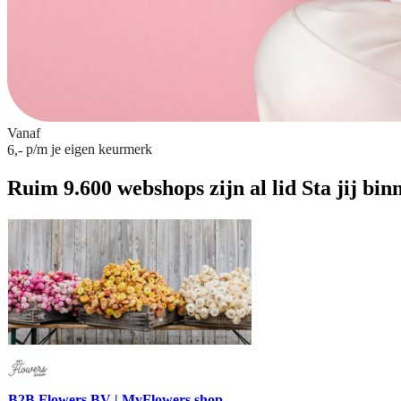
Vanaf
p/m
je eigen keurmerk
6,-
Ruim 9.600 webshops zijn al lid
Sta jij bin
B2B Flowers BV | MyFlowers.shop