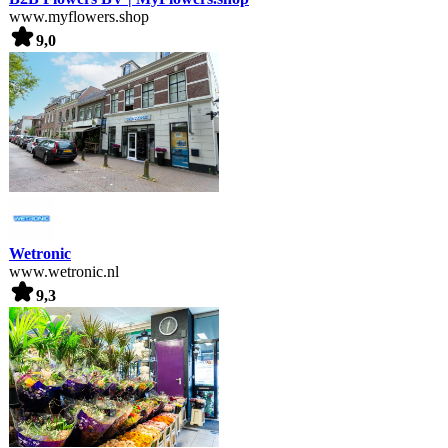
www.myflowers.shop
9,0
Wetronic
www.wetronic.nl
9,3