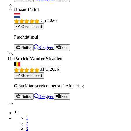
Hasan Cakil
5-6-2026
Geverifieerd
Prachtig spul
Reageer
Nuttig
Deel
Patrick Vander Straeten
31-5-2026
Geverifieerd
Geweldige service met snelle levering
Reageer
Nuttig
Deel
1
2
3