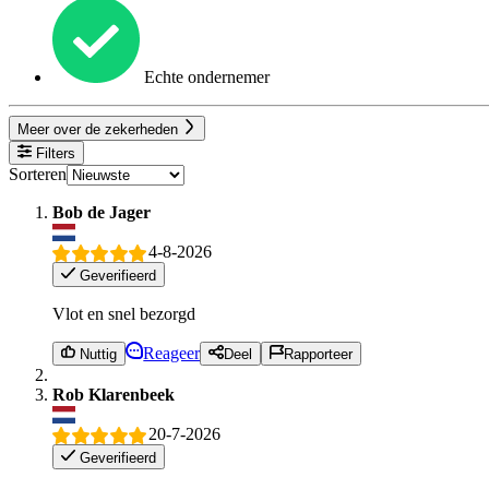
Echte ondernemer
Meer over de zekerheden
Filters
Sorteren
Bob de Jager
4-8-2026
Geverifieerd
Vlot en snel bezorgd
Reageer
Nuttig
Deel
Rapporteer
Rob Klarenbeek
20-7-2026
Geverifieerd