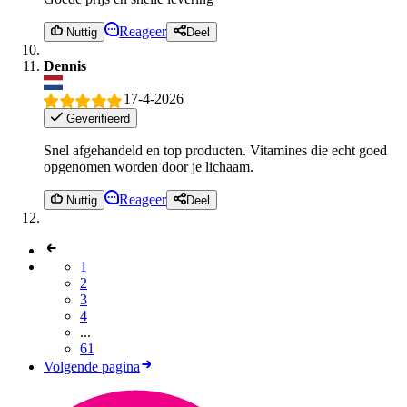
Reageer
Nuttig
Deel
Dennis
17-4-2026
Geverifieerd
Snel afgehandeld en top producten. Vitamines die echt goed
opgenomen worden door je lichaam.
Reageer
Nuttig
Deel
1
2
3
4
...
61
Volgende pagina