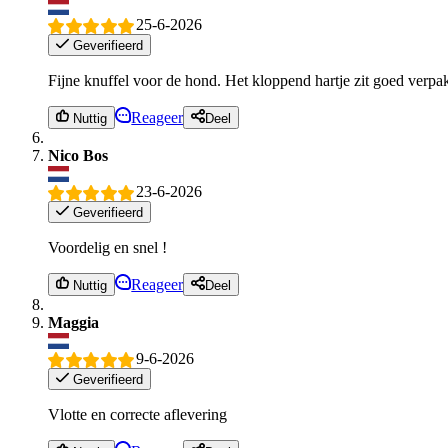
25-6-2026
Geverifieerd
Fijne knuffel voor de hond. Het kloppend hartje zit goed verpakt
Reageer
Nuttig
Deel
Nico Bos
23-6-2026
Geverifieerd
Voordelig en snel !
Reageer
Nuttig
Deel
Maggia
9-6-2026
Geverifieerd
Vlotte en correcte aflevering