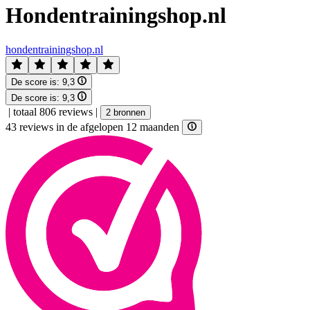
Hondentrainingshop.nl
hondentrainingshop.nl
De score is:
9,3
De score is:
9,3
|
totaal 806 reviews
|
2 bronnen
43 reviews in de afgelopen 12 maanden