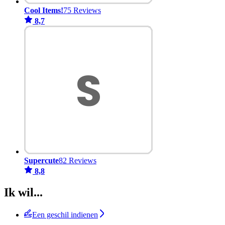
Cool Items!
75 Reviews
8,7
Supercute
82 Reviews
8,8
Ik wil...
Een geschil indienen