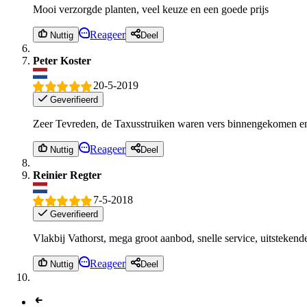
Mooi verzorgde planten, veel keuze en een goede prijs
Reageer
Nuttig
Deel
Peter Koster
20-5-2019
Geverifieerd
Zeer Tevreden, de Taxusstruiken waren vers binnengekomen en
Reageer
Nuttig
Deel
Reinier Regter
7-5-2018
Geverifieerd
Vlakbij Vathorst, mega groot aanbod, snelle service, uitstekend
Reageer
Nuttig
Deel