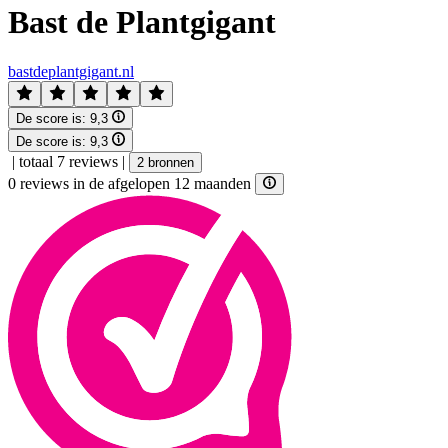
Bast de Plantgigant
bastdeplantgigant.nl
De score is:
9,3
De score is:
9,3
|
totaal 7 reviews
|
2 bronnen
0 reviews in de afgelopen 12 maanden