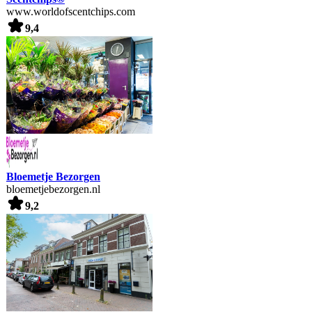
www.worldofscentchips.com
9,4
Bloemetje Bezorgen
bloemetjebezorgen.nl
9,2