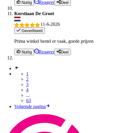
Reageer
Nuttig
Deel
Korstiaan De Groot
11-6-2026
Geverifieerd
Prima winkel bestel er vaak, goede prijzen
Reageer
Nuttig
Deel
1
2
3
4
...
63
Volgende pagina