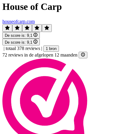
House of Carp
houseofcarp.com
De score is:
9,1
De score is:
9,1
|
totaal 378 reviews
|
1 bron
72 reviews in de afgelopen 12 maanden