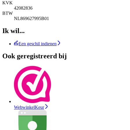
KVK
42082836
BTW
NL869627995B01
Ik wil...
Een geschil indienen
Ook geregistreerd bij
WebwinkelKeur