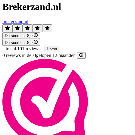
Brekerzand.nl
brekerzand.nl
De score is:
8,9
De score is:
8,9
|
totaal 101 reviews
|
1 bron
0 reviews in de afgelopen 12 maanden