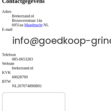
Contactgegevens
Adres
Brekerzand.nl
Brouwersstraat 14a
6051aa
Maasbracht
NL
E-mail
Telefoon
085-0653283
Website
brekerzand.nl
KVK
60028769
BTW
NL207074896B01