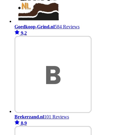
Goedkoop-Grind.nl
584 Reviews
9,2
Brekerzand.nl
101 Reviews
8,9