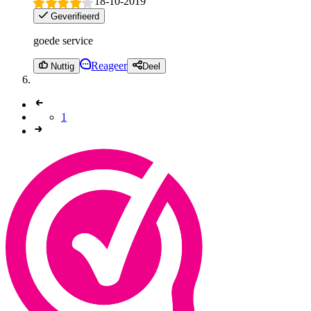
18-10-2019
Geverifieerd
goede service
Reageer
Nuttig
Deel
1