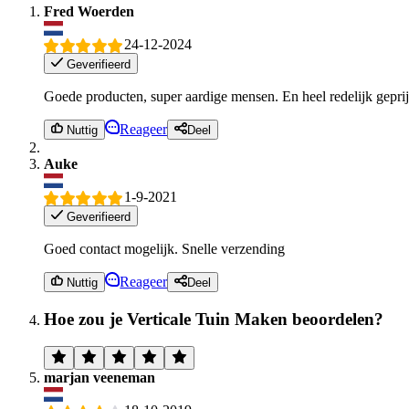
Fred Woerden
24-12-2024
Geverifieerd
Goede producten, super aardige mensen. En heel redelijk geprij
Reageer
Nuttig
Deel
Auke
1-9-2021
Geverifieerd
Goed contact mogelijk. Snelle verzending
Reageer
Nuttig
Deel
Hoe zou je Verticale Tuin Maken beoordelen?
marjan veeneman