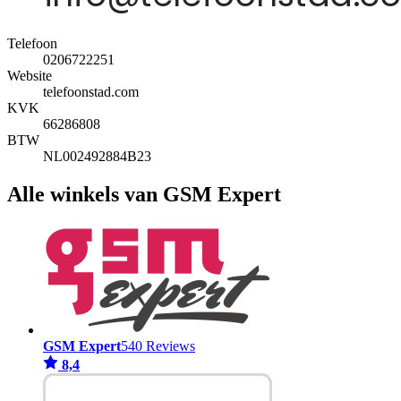
Telefoon
0206722251
Website
telefoonstad.com
KVK
66286808
BTW
NL002492884B23
Alle winkels van GSM Expert
GSM Expert
540 Reviews
8,4