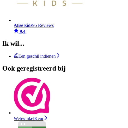
Alisé kids
95 Reviews
9,4
Ik wil...
Een geschil indienen
Ook geregistreerd bij
WebwinkelKeur