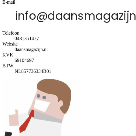
E-mail
Telefoon
0481351477
Website
daansmagazijn.nl
KVK
69104697
BTW
NL857736334B01