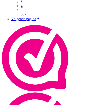
3
4
...
567
Volgende pagina