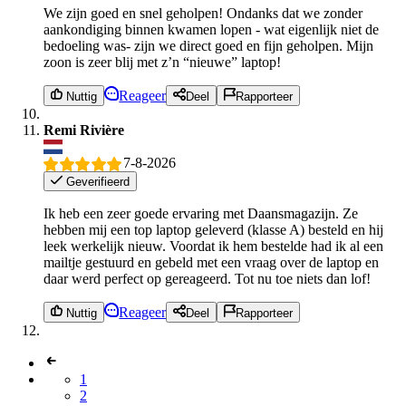
We zijn goed en snel geholpen! Ondanks dat we zonder
aankondiging binnen kwamen lopen - wat eigenlijk niet de
bedoeling was- zijn we direct goed en fijn geholpen. Mijn
zoon is zeer blij met z’n “nieuwe” laptop!
Reageer
Nuttig
Deel
Rapporteer
Remi Rivière
7-8-2026
Geverifieerd
Ik heb een zeer goede ervaring met Daansmagazijn. Ze
hebben mij een top laptop geleverd (klasse A) besteld en hij
leek werkelijk nieuw. Voordat ik hem bestelde had ik al een
mailtje gestuurd en gebeld met een vraag over de laptop en
daar werd perfect op gereageerd. Tot nu toe niets dan lof!
Reageer
Nuttig
Deel
Rapporteer
1
2