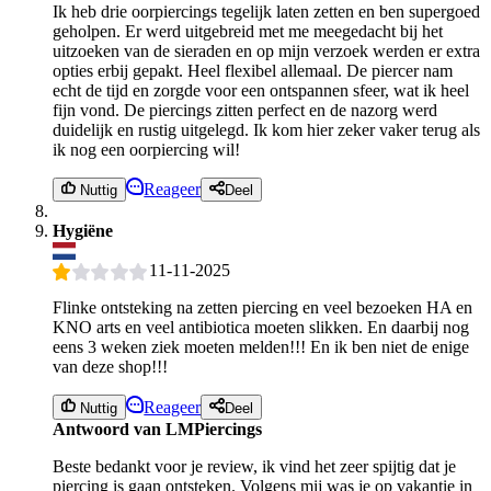
Ik heb drie oorpiercings tegelijk laten zetten en ben supergoed
geholpen. Er werd uitgebreid met me meegedacht bij het
uitzoeken van de sieraden en op mijn verzoek werden er extra
opties erbij gepakt. Heel flexibel allemaal. De piercer nam
echt de tijd en zorgde voor een ontspannen sfeer, wat ik heel
fijn vond. De piercings zitten perfect en de nazorg werd
duidelijk en rustig uitgelegd. Ik kom hier zeker vaker terug als
ik nog een oorpiercing wil!
Reageer
Nuttig
Deel
Hygiëne
11-11-2025
Flinke ontsteking na zetten piercing en veel bezoeken HA en
KNO arts en veel antibiotica moeten slikken. En daarbij nog
eens 3 weken ziek moeten melden!!! En ik ben niet de enige
van deze shop!!!
Reageer
Nuttig
Deel
Antwoord van LMPiercings
Beste bedankt voor je review, ik vind het zeer spijtig dat je
piercing is gaan ontsteken. Volgens mij was je op vakantie in