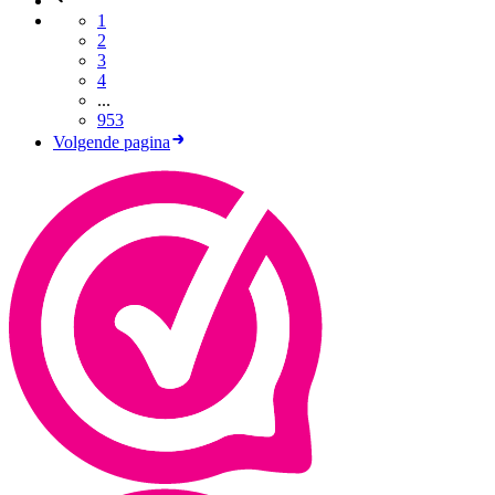
1
2
3
4
...
953
Volgende pagina