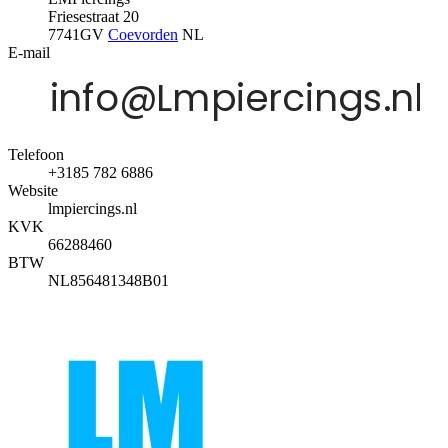
Friesestraat 20
7741GV
Coevorden
NL
E-mail
Telefoon
+3185 782 6886
Website
lmpiercings.nl
KVK
66288460
BTW
NL856481348B01