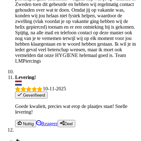
Zweden toen dit gebeurde en hebben wij regelmatig contact
gehouden over wat te doen. Omdat jij op vakantie was,
konden wij jou helaas niet fysiek helpen, waardoor de
zwelling (vlak voordat je op vakantie ging hebben wij de
helix gepierced) toenam en er een ontsteking bij is gekomen.
Spijtig, na alle mail en telefoon contact op deze manier ook
nog van je te vernemen terwijl wij op elk moment voor jou
hebben klaargestaan en te woord hebben gestaan. Ik wil je in
ieder geval veel beterschap wensen, maar ik moet ook
vermelden dat onze HYGIENE helemaal goed is. Team
LMPiercings
Levering!
10-11-2025
Geverifieerd
Goede kwalieit, precies wat erop de plaatjes staat! Snelle
levering!
Reageer
Nuttig
Deel