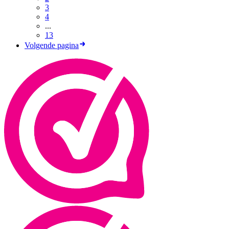
3
4
...
13
Volgende pagina