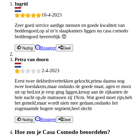
Ingrid
10-4-2023
Zeer goed service aardige mensen en goede kwaliteit van
beddengoed,op al m’n slaapkamers liggen nu casa comodo
beddengoed heeeeerlijk 😍
Reageer
Nuttig
Deel
Petra van doorn
2-4-2023
Eerst twee dekbedovertrekken gekocht,prima daarna nog
twee hoeslakens,maar ondanks de goede maat, agen er mooi
uit op bed,tot je erop ging liggen,kroop aan de zijkanten de
hele nacht op,de matrassen zij 19cm. Wat goed moet zijn,heb
het gemeld,maar wordt niets mee gedaan,ondanks het
zogenaamde hogere segment,heel slecht
Reageer
Nuttig
Deel
Hoe zou je Casa Comodo beoordelen?