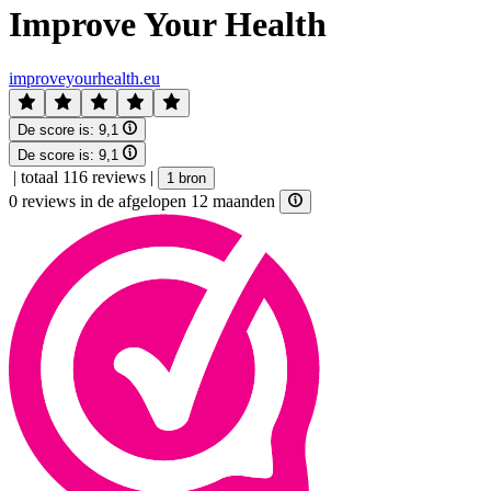
Improve Your Health
improveyourhealth.eu
De score is:
9,1
De score is:
9,1
|
totaal 116 reviews
|
1 bron
0 reviews in de afgelopen 12 maanden