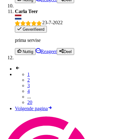
Carla Teer
23-7-2022
Geverifieerd
prima servise
Reageer
Nuttig
Deel
1
2
3
4
...
20
Volgende pagina