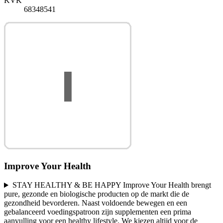
KVK
68348541
Improve Your Health
STAY HEALTHY & BE HAPPY Improve Your Health brengt
pure, gezonde en biologische producten op de markt die de
gezondheid bevorderen. Naast voldoende bewegen en een
gebalanceerd voedingspatroon zijn supplementen een prima
aanvulling voor een healthy lifestyle. We kiezen altijd voor de