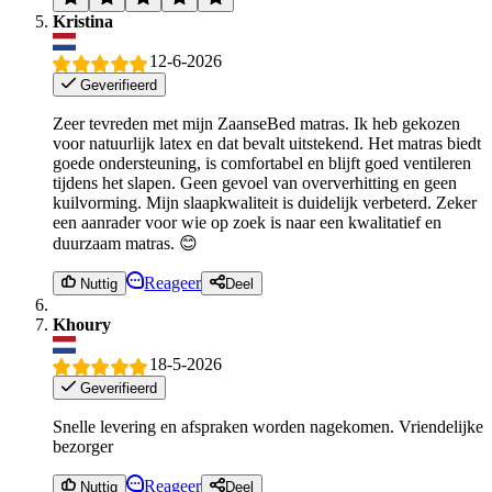
Kristina
12-6-2026
Geverifieerd
Zeer tevreden met mijn ZaanseBed matras. Ik heb gekozen
voor natuurlijk latex en dat bevalt uitstekend. Het matras biedt
goede ondersteuning, is comfortabel en blijft goed ventileren
tijdens het slapen. Geen gevoel van oververhitting en geen
kuilvorming. Mijn slaapkwaliteit is duidelijk verbeterd. Zeker
een aanrader voor wie op zoek is naar een kwalitatief en
duurzaam matras. 😊
Reageer
Nuttig
Deel
Khoury
18-5-2026
Geverifieerd
Snelle levering en afspraken worden nagekomen. Vriendelijke
bezorger
Reageer
Nuttig
Deel