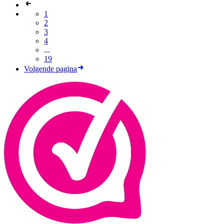
1
2
3
4
...
19
Volgende pagina