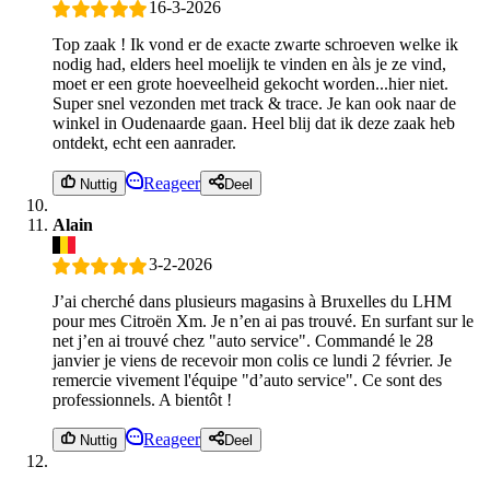
16-3-2026
Top zaak ! Ik vond er de exacte zwarte schroeven welke ik
nodig had, elders heel moelijk te vinden en àls je ze vind,
moet er een grote hoeveelheid gekocht worden...hier niet.
Super snel vezonden met track & trace. Je kan ook naar de
winkel in Oudenaarde gaan. Heel blij dat ik deze zaak heb
ontdekt, echt een aanrader.
Reageer
Nuttig
Deel
Alain
3-2-2026
J’ai cherché dans plusieurs magasins à Bruxelles du LHM
pour mes Citroën Xm. Je n’en ai pas trouvé. En surfant sur le
net j’en ai trouvé chez "auto service". Commandé le 28
janvier je viens de recevoir mon colis ce lundi 2 février. Je
remercie vivement l'équipe "d’auto service". Ce sont des
professionnels. A bientôt !
Reageer
Nuttig
Deel