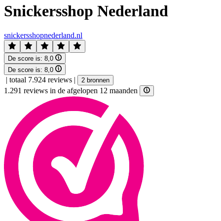
Snickersshop Nederland
snickersshopnederland.nl
De score is:
8,0
De score is:
8,0
|
totaal 7.924 reviews
|
2 bronnen
1.291 reviews in de afgelopen 12 maanden