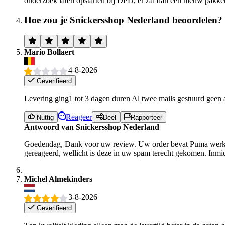
onderzoek laten opstarten bij DPD, er zal dan een nieuw pakke
Hoe zou je Snickersshop Nederland beoordelen?
Mario Bollaert
4-8-2026
Geverifieerd
Levering ging1 tot 3 dagen duren Al twee mails gestuurd geen 
Reageer
Nuttig
Deel
Rapporteer
Antwoord van Snickersshop Nederland
Goedendag, Dank voor uw review. Uw order bevat Puma werksch
gereageerd, wellicht is deze in uw spam terecht gekomen. Inm
Michel Almekinders
3-8-2026
Geverifieerd