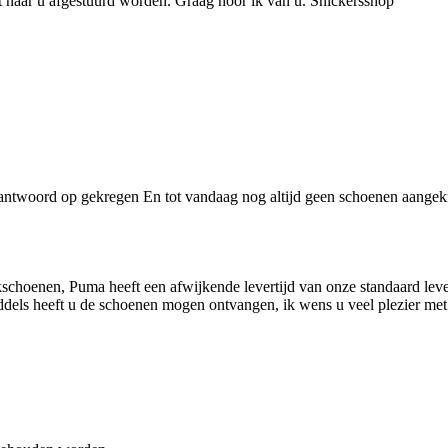
t naar u afgestuurd worden. Graag hoor ik van u. Snickersshop
antwoord op gekregen En tot vandaag nog altijd geen schoenen aangekr
oenen, Puma heeft een afwijkende levertijd van onze standaard lever
iddels heeft u de schoenen mogen ontvangen, ik wens u veel plezier m