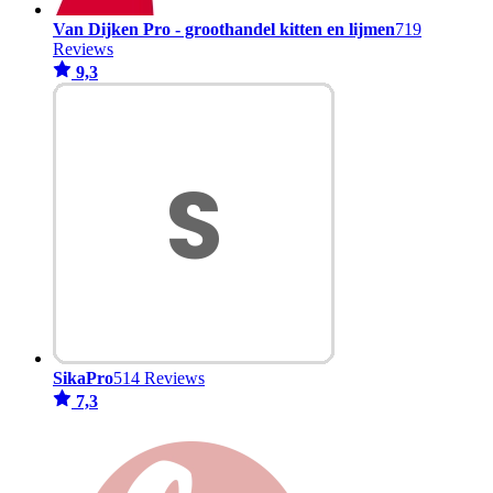
Van Dijken Pro - groothandel kitten en lijmen
719
Reviews
9,3
SikaPro
514 Reviews
7,3