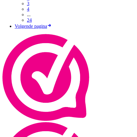
3
4
...
24
Volgende pagina