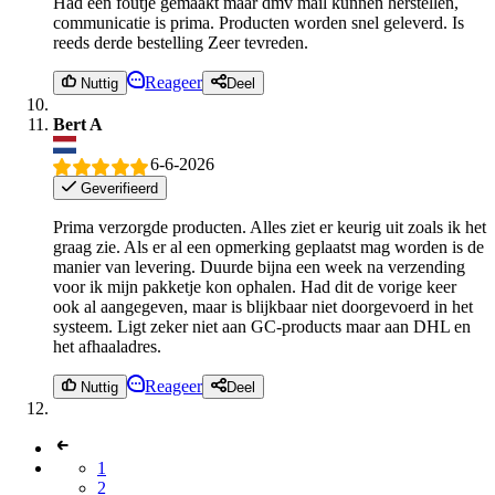
Had een foutje gemaakt maar dmv mail kunnen herstellen,
communicatie is prima. Producten worden snel geleverd. Is
reeds derde bestelling Zeer tevreden.
Reageer
Nuttig
Deel
Bert A
6-6-2026
Geverifieerd
Prima verzorgde producten. Alles ziet er keurig uit zoals ik het
graag zie. Als er al een opmerking geplaatst mag worden is de
manier van levering. Duurde bijna een week na verzending
voor ik mijn pakketje kon ophalen. Had dit de vorige keer
ook al aangegeven, maar is blijkbaar niet doorgevoerd in het
systeem. Ligt zeker niet aan GC-products maar aan DHL en
het afhaaladres.
Reageer
Nuttig
Deel
1
2