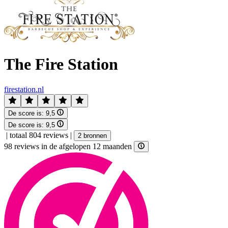
The Fire Station
firestation.nl
De score is:
9,5
De score is:
9,5
|
totaal 804 reviews
|
2 bronnen
98 reviews in de afgelopen 12 maanden