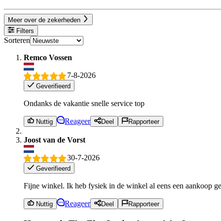
Meer over de zekerheden
Filters
Sorteren
Remco Vossen
7-8-2026
Geverifieerd
Ondanks de vakantie snelle service top
Reageer
Nuttig
Deel
Rapporteer
Joost van de Vorst
30-7-2026
Geverifieerd
Fijne winkel. Ik heb fysiek in de winkel al eens een aankoop g
Reageer
Nuttig
Deel
Rapporteer