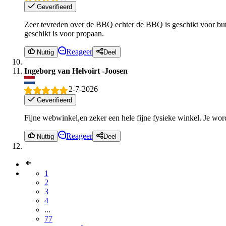
Geverifieerd
Zeer tevreden over de BBQ echter de BBQ is geschikt voor buta
geschikt is voor propaan.
Reageer
Nuttig
Deel
Ingeborg van Helvoirt -Joosen
2-7-2026
Geverifieerd
Fijne webwinkel,en zeker een hele fijne fysieke winkel. Je wo
Reageer
Nuttig
Deel
1
2
3
4
...
77