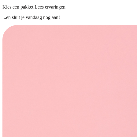
Kies een pakket
Lees ervaringen
...en sluit je vandaag nog aan!