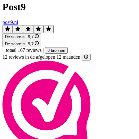
Post9
post9.nl
De score is:
9,7
De score is:
9,7
|
totaal 167 reviews
|
3 bronnen
12 reviews in de afgelopen 12 maanden