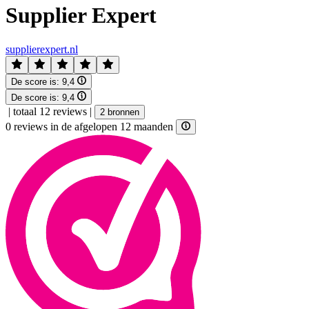
Supplier Expert
supplierexpert.nl
De score is:
9,4
De score is:
9,4
|
totaal 12 reviews
|
2 bronnen
0 reviews in de afgelopen 12 maanden