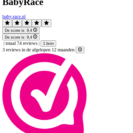
BabyRace
baby-race.nl
De score is:
9,4
De score is:
9,4
|
totaal 74 reviews
|
1 bron
3 reviews in de afgelopen 12 maanden