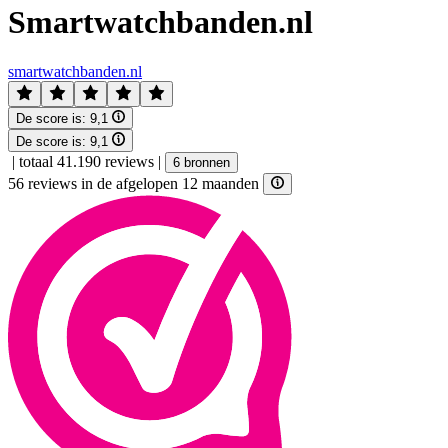
Smartwatchbanden.nl
smartwatchbanden.nl
De score is:
9,1
De score is:
9,1
|
totaal 41.190 reviews
|
6 bronnen
56 reviews in de afgelopen 12 maanden