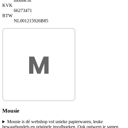
mousie.nl
KVK
66273471
BTW
NL001215926B85
Mousie
Mousie is dé webshop vol unieke papierwaren, leuke
bewaarbundels en originele invulboeken. Ook ontwerp je samen