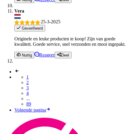
Vera
25-3-2025
Geverifieerd
Originele en leuke producten te koop! Zijn van goede
kwaliteit. Goede service, snel verzonden en mooi ingepakt.
Reageer
Nuttig
Deel
1
2
3
4
...
89
Volgende pagina