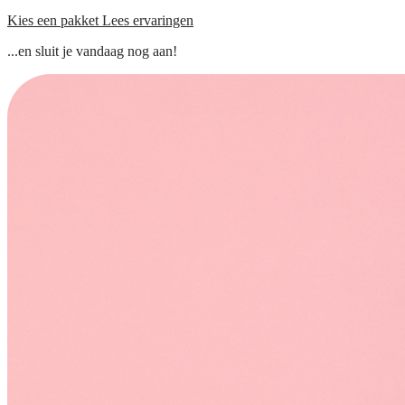
Kies een pakket
Lees ervaringen
...en sluit je vandaag nog aan!