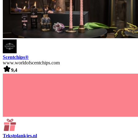
Scentchips®
www.worldofscentchips.com
9,4
Tekstplankjes.nl