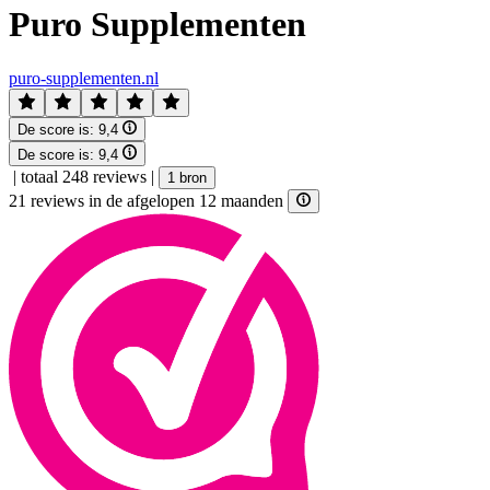
Puro Supplementen
puro-supplementen.nl
De score is:
9,4
De score is:
9,4
|
totaal 248 reviews
|
1 bron
21 reviews in de afgelopen 12 maanden