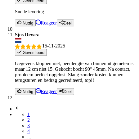
Geverifieerd
Snelle levering
Reageer
Nuttig
Deel
Sjos Dewez
15-11-2025
Geverifieerd
Gegevens kloppen niet, beenlengte van binnenuit gemeten is
maar 12 cm niet 15. Gekocht bocht 90° 45mm. Na contact,
probleem perfect opgelost. Slang zonder kosten kunnen
terugsturen en bedrag gecrediteerd, top!!
Reageer
Nuttig
Deel
1
2
3
4
...