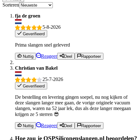
Sorteren
fja de groen
5-8-2026
Geverifieerd
Prima slangen snel geleverd
Reageer
Nuttig
Deel
Rapporteer
Christian van Bakel
25-7-2026
Geverifieerd
De bestelling en levering gingen soepel, nu nog kijken of
deze slangen langer mee gaan, de vorige originele vacuum
slangen, waren na 52 jaar lek, dus als deze langer meegaan
krijgen ze 5 sterren 😎
Reageer
Nuttig
Deel
Rapporteer
Hoe zou je QSPSiliconenslangen.nl beoordelen?