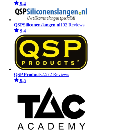
9,4
QSPSiliconenslangen.nl
192 Reviews
9,4
QSP Products
2.572 Reviews
9,5