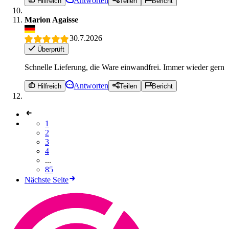
Antworten
Hilfreich
Teilen
Bericht
Marion Agaisse
30.7.2026
Überprüft
Schnelle Lieferung, die Ware einwandfrei. Immer wieder gern
Antworten
Hilfreich
Teilen
Bericht
1
2
3
4
...
85
Nächste Seite