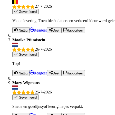
27-7-2026
Geverifieerd
Vlotte levering. Toen bleek dat er een verkeerd kleur werd gelev
Reageer
Nuttig
Deel
Rapporteer
Maaike Pfundstein
26-7-2026
Geverifieerd
Top!
Reageer
Nuttig
Deel
Rapporteer
Mary Wigmans
25-7-2026
Geverifieerd
Snelle en goedijnsyof keurig netjes verpakt.