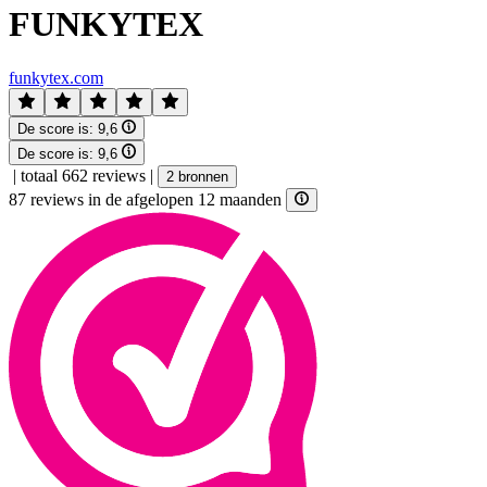
FUNKYTEX
funkytex.com
De score is:
9,6
De score is:
9,6
|
totaal 662 reviews
|
2 bronnen
87 reviews in de afgelopen 12 maanden