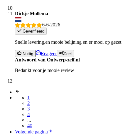
Dirkje Mollema
6-6-2026
Geverifieerd
Snelle levering,en mooie belijning en er mooi op gezet
Reageer
Nuttig
Deel
Antwoord van Ontwerp-zelf.nl
Bedankt voor je mooie review
1
2
3
4
...
40
Volgende pagina