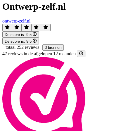
Ontwerp-zelf.nl
ontwerp-zelf.nl
De score is:
9,5
De score is:
9,5
|
totaal 252 reviews
|
3 bronnen
47 reviews in de afgelopen 12 maanden