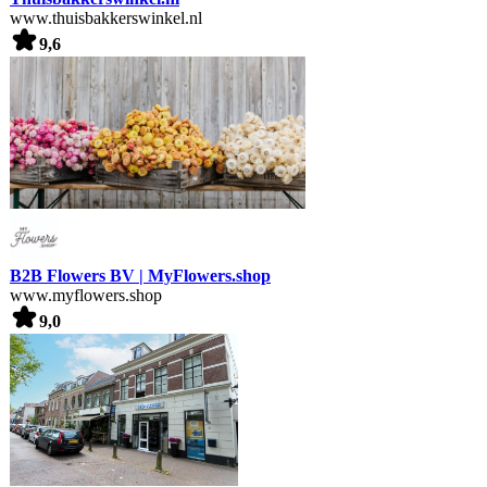
www.thuisbakkerswinkel.nl
9,6
B2B Flowers BV | MyFlowers.shop
www.myflowers.shop
9,0