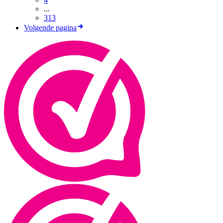
...
313
Volgende pagina