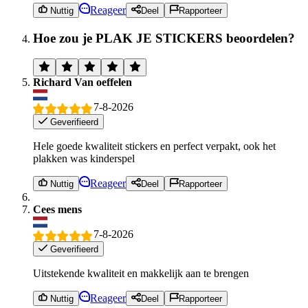
Reageer
Nuttig
Deel
Rapporteer
Hoe zou je PLAK JE STICKERS beoordelen?
Richard Van oeffelen
7-8-2026
Geverifieerd
Hele goede kwaliteit stickers en perfect verpakt, ook het
plakken was kinderspel
Reageer
Nuttig
Deel
Rapporteer
Cees mens
7-8-2026
Geverifieerd
Uitstekende kwaliteit en makkelijk aan te brengen
Reageer
Nuttig
Deel
Rapporteer