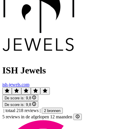
ISH Jewels
ish-jewels.com
De score is:
9,8
De score is:
9,8
|
totaal 218 reviews
|
2 bronnen
5 reviews in de afgelopen 12 maanden