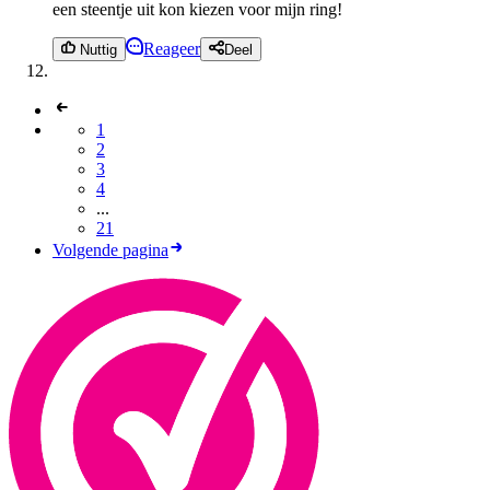
een steentje uit kon kiezen voor mijn ring!
Reageer
Nuttig
Deel
1
2
3
4
...
21
Volgende pagina